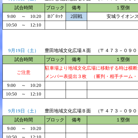
試合時間
ブロック
備考
１塁側
9:00
～
10:20
Bﾌﾞﾛｯｸ
2回戦
安城ライオン
10:50
～
12:10
9月19日（土）
豊田地域文化広場Ａ面 （〒４７３－０９０
試合時間
ブロック
備考
１塁側
駐車場より地域文化広場に移動する時は横断
ご注意
メンバー表提出３枚 （審判・相手チーム・
9:00
～
10:20
10:50
～
12:10
9月19日（土）
豊田地域文化広場Ｂ面 （〒４７３－０９０
試合時間
ブロック
備考
１塁側
9:00
～
10:20
10:50
～
12:10