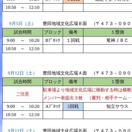
10:50
～
12:10
9月5日（土）
豊田地域文化広場Ｂ面 （〒４７３－０９０
試合時間
ブロック
備考
１塁側
9:00
～
10:20
Bﾌﾞﾛｯｸ
１回戦
竜神ＪＢＣ
10:50
～
12:10
9月12日（土）
豊田地域文化広場Ａ面 （〒４７３－０９０
試合時間
ブロック
備考
１塁側
駐車場より地域文化広場に移動する時は横断
ご注意
メンバー表提出３枚 （審判・相手チーム・
9:00
～
10:20
Aﾌﾞﾛｯｸ
2回戦
知立サウス
10:50
～
12:10
9月12日（土）
豊田地域文化広場Ｂ面 （〒４７３－０９０