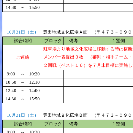
14:30
～
15:50
10月31日（土）
豊田地域文化広場Ａ面 （〒４７３－０９０
試合時間
ブロック
備考
１塁側
駐車場より地域文化広場に移動する時は横断
メンバー表提出３枚 （審判・相手チーム・
ご連絡
２回戦（ベスト１６）を７月末目標に実施し
9:00
～
10:20
10:50
～
12:10
12:40
～
14:00
14:30
～
15:50
10月31日（土）
豊田地域文化広場Ｂ面 （〒４７３－０９０
試合時間
ブロック
備考
１塁側
9:00
～
10:20