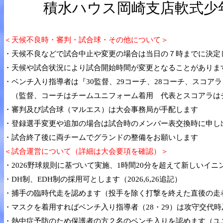
積水ハウス岡崎支店軟式少
＜天候不良時・審判・試合球・その他について＞
・天候不良などで試合中止や変更の場合は当日の７時までに決定
・天候や試合状況により試合開始時間が変更となることがありま
・ベンチ入り指導者は『30監督、29コーチ、28コーチ、スコア
（監督、コーチはチームユニフォーム着用 代表とスコアラは
・審判及び試合球（マルエス）は大会事務局が手配します
・登録選手変更や追加の場合は試合時のメンバー表交換時に申し
・試合終了後に両チームでグランドの整備をお願いします
＜試合運営について（詳細は大会要項を確認）＞
・2026野球規則に基づいて実施、1時間20分を超えて新しいイニ
・DH制、EDH制の採用可とします（2026,6,26追記）
・捕手の臨時代走を認めます（投手を除く打撃を終えた直後の走
・マスクを着用すればベンチ入り指導者（28・29）は攻守交代
・熱中症予防のため保護者の方２名のベンチ入りを認めます（ユ