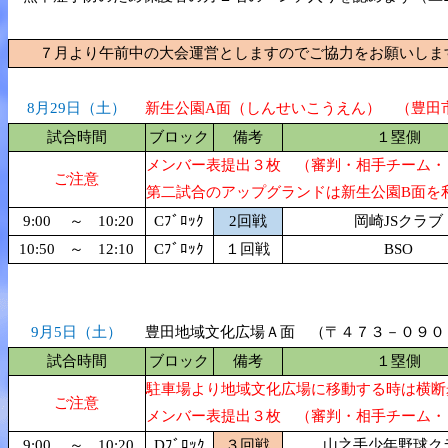
７月より午前中の大会運営としますのでご協力をお願いしま
8月29日（土）
新生公園A面（しんせいこうえん） （豊田
試合時間
ブロック
備考
１塁側
メンバー表提出３枚 （審判・相手チーム・
ご注意
第二試合のアップグランドは新生公園B面を
9:00
～
10:20
Cﾌﾞﾛｯｸ
2回戦
岡崎JSクラブ
10:50
～
12:10
Cﾌﾞﾛｯｸ
１回戦
BSO
9月5日（土）
豊田地域文化広場Ａ面 （〒４７３－０９０
試合時間
ブロック
備考
１塁側
駐車場より地域文化広場に移動する時は横断
ご注意
メンバー表提出３枚 （審判・相手チーム・
9:00
～
10:20
Dﾌﾞﾛｯｸ
３回戦
山之手少年野球ク