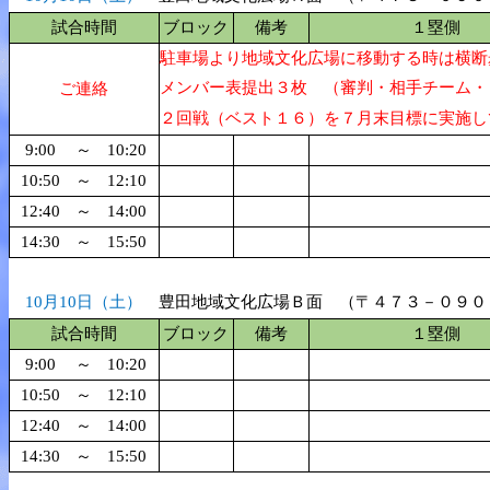
試合時間
ブロック
備考
１塁側
駐車場より地域文化広場に移動する時は横断
メンバー表提出３枚 （審判・相手チーム・
ご連絡
２回戦（ベスト１６）を７月末目標に実施し
9:00
～
10:20
10:50
～
12:10
12:40
～
14:00
14:30
～
15:50
10月10日（土）
豊田地域文化広場Ｂ面 （〒４７３－０９０
試合時間
ブロック
備考
１塁側
9:00
～
10:20
10:50
～
12:10
12:40
～
14:00
14:30
～
15:50