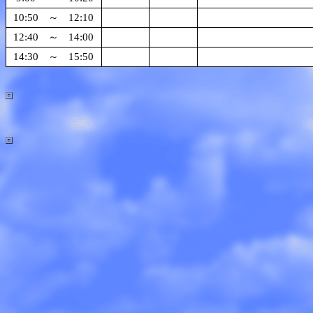
10:50
～
12:10
12:40
～
14:00
14:30
～
15:50