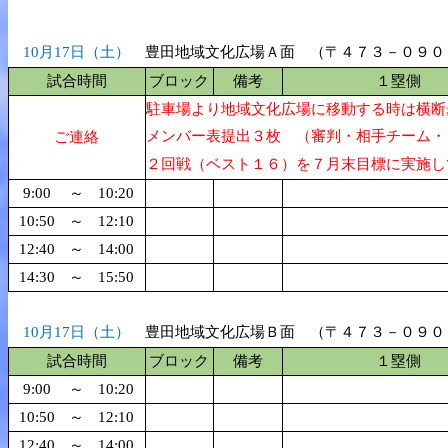
10月17日（土）
豊田地域文化広場Ａ面 （〒４７３－０９０
試合時間
ブロック
備考
１塁側
駐車場より地域文化広場に移動する時は横断
メンバー表提出３枚 （審判・相手チーム・
ご連絡
２回戦（ベスト１６）を７月末目標に実施し
9:00
～
10:20
10:50
～
12:10
12:40
～
14:00
14:30
～
15:50
10月17日（土）
豊田地域文化広場Ｂ面 （〒４７３－０９０
試合時間
ブロック
備考
１塁側
9:00
～
10:20
10:50
～
12:10
12:40
～
14:00