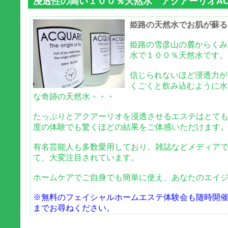
浸透性の高い１００％天然水 アクアーリオACQ
姫路の天然水でお肌が蘇る
姫路の雪彦山の麓からくみ
水で１００％天然水です。
信じられないほど浸透力が
くごくと飲み込むように水
な奇跡の天然水・・・
たっぷりとアクアーリオを浸透させるエステはとて
度の体験でも驚くほどの結果をご体感いただけます
有名芸能人も多数愛用しており、雑誌などメディア
て、大変注目されています。
ホームケアでご自身でも簡単に使え、あなたのエイ
※無料のフェイシャルホームエステ体験会も随時開
までお尋ねください。